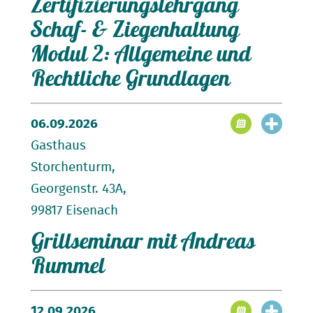
Zertifizierungslehrgang
Schaf- & Ziegenhaltung
anmelden
Modul 2: Allgemeine und
Rechtliche Grundlagen
Datum:
Ort:
Modul 2: Allgemeine Grundlagen
06.09.2026
Gasthaus
Einlass:
Filmvorführung:
Storchenturm,
Georgenstr. 43A,
99817 Eisenach
Grillseminar mit Andreas
Rummel
12.09.2026