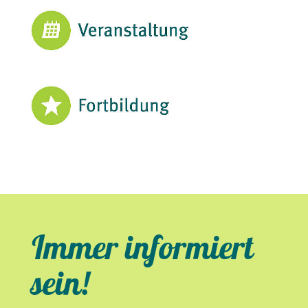
Zum Download:
Lehrgangs-Flyer
Zeit und Dauer:
Kontakt:
anmelden
Immer informiert
sein!
„Wollwerkstatt“