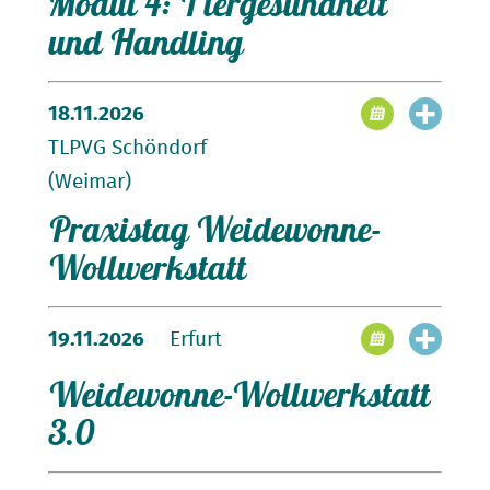
Modul 4: Tiergesundheit
Kontakt:
und Handling
Zeit und Dauer:
Kontakt:
anmelden
Modul 4: Tiergesundheit und -handling
18.11.2026
anmelden
TLPVG Schöndorf
(Weimar)
Praxistag Weidewonne-
Zum Download:
Lehrgangs-Flyer
Wollwerkstatt
19.11.2026
Erfurt
Zeit und Dauer:
Weidewonne-Wollwerkstatt
Kontakt:
3.0
Praxistag Merinolangwollschaf
anmelden