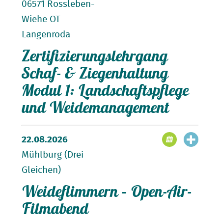
06571 Rossleben-
Wiehe OT
Langenroda
Zertifizierungslehrgang
Landesmeisterschaften im Hüten
Vorführungen zur Wollverarbeitung
Schaf- & Ziegenhaltung
Hütehunde in Aktion
Modul 1: Landschaftspflege
Vielfältige Marktstände
und Weidemanagement
Und natürlich:
Weidewonne mit eigenem
Infostand und leckeren Lammprodukten
Modul 1: Landschaftspflege und
Infos unter:
www.freilichtmuseum-
22.08.2026
Weidemanagement
hohenfelden.de
Mühlburg (Drei
Gleichen)
Zeit und Dauer:
Weideflimmern – Open-Air-
Filmabend