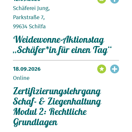
Tickets für das Weideflimmern sichern
Schäferei Jung,
Parkstraße 7,
99634 Schilfa
Weidewonne-Aktionstag
Zeit und Dauer:
Zum Download:
Lehrgangs-Flyer
„Schäfer*in für einen Tag“
Kontakt:
Kulinarisches Know-how:
professionelle
Anleitung durch Grillprofi Andreas Rummel
18.09.2026
Zeit und Dauer:
Praxis pur:
praxisnahe Fleisch- und Grillkunde
Online
mit hochwertigen Weidewonne Lammprodukten
Kontakt:
Zertifizierungslehrgang
5 exklusive Gänge
r inklusive Getränke.
anmelden
ein
intensives Seminar in persönlicher
Schaf- & Ziegenhaltung
Atmosphäre
bei einer Weidewonne Schäferei
Modul 2: Rechtliche
Grundlagen