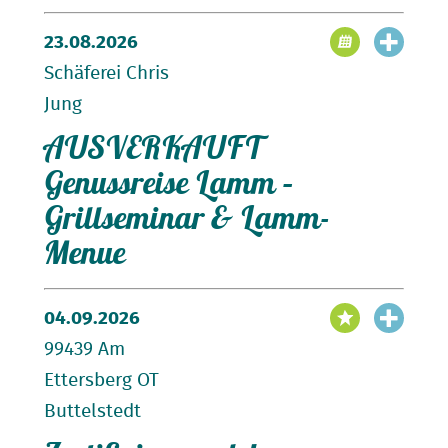
23.08.2026
Schäferei Chris
Jung
AUSVERKAUFT
Genussreise Lamm –
Grillseminar & Lamm-
Menue
Zum Download:
Lehrgangs-Flyer
„Die WOLLE der
04.09.2026
MENSCH das SCHAF“
99439 Am
Zeit und Dauer:
Ettersberg OT
Buttelstedt
Kontakt: